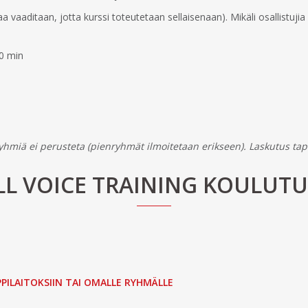
a vaaditaan, jotta kurssi toteutetaan sellaisenaan). Mikäli osallistuj
90 min
yhmiä ei perusteta (pienryhmät ilmoitetaan erikseen). Laskutus ta
LL VOICE TRAINING KOULUT
PPILAITOKSIIN TAI OMALLE RYHMÄLLE