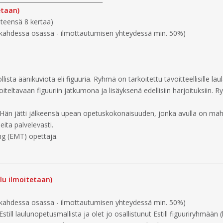
etaan)
teensä 8 kertaa)
a kahdessa osassa - ilmottautumisen yhteydessä min. 50%)
ista äänikuviota eli figuuria. Ryhmä on tarkoitettu tavoitteellisille lau
arjoiteltavaan figuuriin jatkumona ja lisäyksenä edellisiin harjoituksii
ulaja. Hän jätti jälkeensä upean opetuskokonaisuuden, jonka avulla on 
peita palvelevasti.
ning (EMT) opettaja.
lu ilmoitetaan)
a kahdessa osassa - ilmottautumisen yhteydessä min. 50%)
ill laulunopetusmallista ja olet jo osallistunut Estill figuuriryhmään (kats