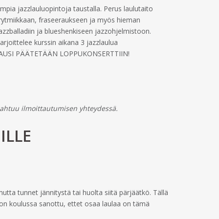
empia jazzlauluopintoja taustalla. Perus laulutaito
n rytmiikkaan, fraseeraukseen ja myös hieman
zballadiin ja blueshenkiseen jazzohjelmistoon.
rjoittelee kurssin aikana 3 jazzlaulua
llä. KAUSI PÄÄTETÄÄN LOPPUKONSERTTIIN!
pahtuu ilmoittautumisen yhteydessä.
ILLE
mutta tunnet jännitystä tai huolta siitä pärjäätkö. Tällä
le on koulussa sanottu, ettet osaa laulaa on tämä