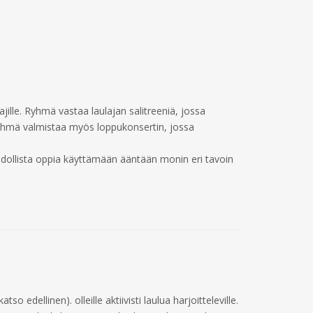
lajille. Ryhmä vastaa laulajan salitreeniä, jossa
n. Ryhmä valmistaa myös loppukonsertin, jossa
mahdollista oppia käyttämään ääntään monin eri tavoin
o edellinen). olleille aktiivisti laulua harjoitteleville.