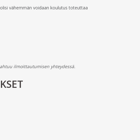
ia olisi vähemmän voidaan koulutus toteuttaa
pahtuu ilmoittautumisen yhteydessä.
UKSET