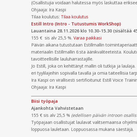
(Osallistujia voidaan halutessa myös laskuttaa erikse
Ohjaaja: Ira Kaspi
Tilaa koulutus:
Tilaa koulutus
Estill Intro (Intro - Tutustumis WorkShop)
Lauantaina 28.11.2026 klo 10.30-15.30 (sisältää 
155 € sis alv 25,5 %.
Varaa paikkasi
Päivän aikana tutustutaan Estillmallin toimintaperiaatt
materiaalin Estillmallin 6:sta äänikvaliteeteista. Koulutu
tavoitteellisille lauluharrastajille.
Jo Estill, joka on kehittänyt mallin oli tutkija ja la
eri tyylilajeihin sopivalla tavalla ja omia taiteellisia tar
Ira Kaspi on virallisesti sertifioitunut Estill Voice Trai
Ohjaaja: Ira Kaspi
_________________________________________________________
Biisi työpaja
Ajankohta Vahvistetaan
155 € sis alv 25,5 %
(edellisen päivän introon osallis
Työpajaan osallistujat laulavat valitsemaansa ohjelmist
loppuosa lauletaan. Loppuosassa mukana säestäjä.
_________________________________________________________