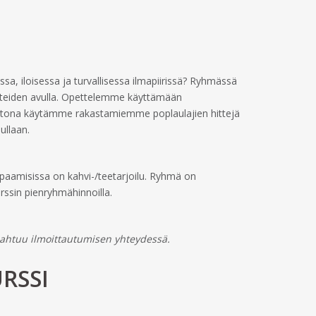
ssa, iloisessa ja turvallisessa ilmapiirissä? Ryhmässä
teiden avulla. Opettelemme käyttämään
istona käytämme rakastamiemme poplaulajien hittejä
ullaan.
Tapaamisissa on kahvi-/teetarjoilu. Ryhmä on
rssin pienryhmähinnoilla.
pahtuu ilmoittautumisen yhteydessä.
RSSI