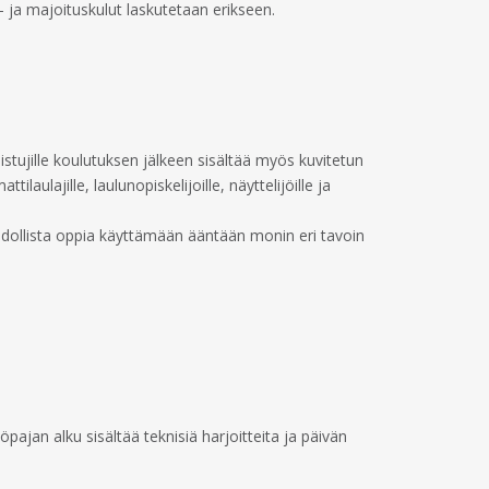
- ja majoituskulut laskutetaan erikseen.
listujille koulutuksen jälkeen sisältää myös kuvitetun
laulajille, laulunopiskelijoille, näyttelijöille ja
mahdollista oppia käyttämään ääntään monin eri tavoin
pajan alku sisältää teknisiä harjoitteita ja päivän