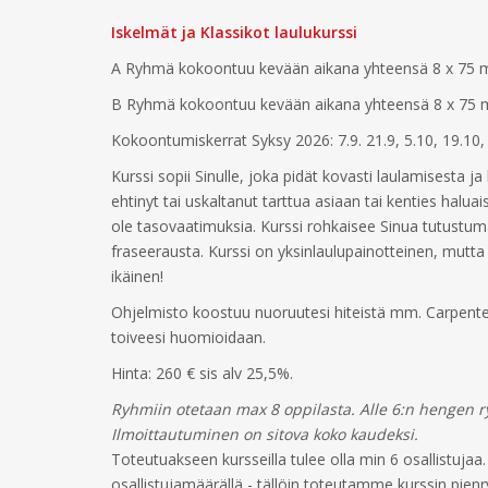
Iskelmät ja Klassikot laulukurssi
A Ryhmä kokoontuu kevään aikana yhteensä 8 x 75 mi
B Ryhmä kokoontuu kevään aikana yhteensä 8 x 75 mi
Kokoontumiskerrat Syksy 2026: 7.9. 21.9, 5.10, 19.10, 
Kurssi sopii Sinulle, joka pidät kovasti laulamisesta j
ehtinyt tai uskaltanut tarttua asiaan tai kenties halua
ole tasovaatimuksia. Kurssi rohkaisee Sinua tutustumaan
fraseerausta. Kurssi on yksinlaulupainotteinen, mutta 
ikäinen!
Ohjelmisto koostuu nuoruutesi hiteistä mm. Carpenter
toiveesi huomioidaan.
Hinta: 260 € sis alv 25,5%.
Ryhmiin otetaan max 8 oppilasta. Alle 6:n hengen r
Ilmoittautuminen on sitova koko kaudeksi.
Toteutuakseen kursseilla tulee olla min 6 osallistuj
osallistujamäärällä - tällöin toteutamme kurssin pien