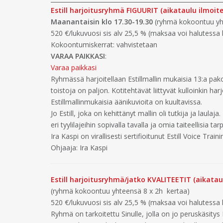
Estill harjoitusryhmä FIGUURIT (aikataulu ilmoit
Maanantaisin klo 17.30-19.30
(ryhmä kokoontuu yh
520 €/lukuvuosi sis alv 25,5 % (maksaa voi halutess
Kokoontumiskerrat: vahvistetaan
VARAA PAIKKASI
:
Varaa paikkasi
Ryhmässä harjoitellaan Estillmallin mukaisia 13:a pakoll
toistoja on paljon. Kotitehtävät liittyvät kulloinkin h
Estillmallinmukaisia äänikuvioita on kuultavissa.
Jo Estill, joka on kehittänyt mallin oli tutkija ja la
eri tyylilajeihin sopivalla tavalla ja omia taiteellisia tar
Ira Kaspi on virallisesti sertifioitunut Estill Voice Trai
Ohjaaja: Ira Kaspi
Estill harjoitusryhmä/jatko KVALITEETIT (aikatau
(ryhmä kokoontuu yhteensä 8 x 2h kertaa)
520 €/lukuvuosi sis alv 25,5 % (maksaa voi halutess
Ryhmä on tarkoitettu Sinulle, jolla on jo peruskäsitys Est