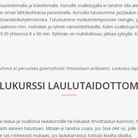
untelemalla ja kokeilemalla. Kurssille osallistujalla ei tarvitse olla ai
jan oman lähtökohtansa perursteella. Kurssilla tutustumme jazzlaulu
zstandardiohjelmistosta. Tutustumme mediumtempoiseen swingiin, jaz
tioon mm. melodian ja rytmin variointitehtävillä. Kukin osallistuja ha
-19.30 yhteensä 8 x 90 min. Ryhmän on mahdollisuus jatkaa syksy
yhmiä ei perusteta (pienryhmät ilmoitetaan erikseen). Laskutus ta
LUKURSSI LAULUTAIDOTTOM
 laulua ja osallistua laulukurssille tai haluaisit ilmoittautua kuoroon, 
sästi ääneen tutustuen. Mitään ei tarvitse osata. Jos Sinä olet se, jol
le siis rohkkeasti mukaan, jos lauluharrastus tuntuisi kivalta idealta.