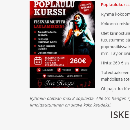
Poplaulukurss
Ryhmä kokoontu
Kokoontumiskerr
Olet kiinnostun
tutustumme ään
popmusiikissa 
mm. Taylor Swif
Hinta: 260 € si
Toteutuakseen k
mahdollista tot
Ohjaaja: Ira 
Ryhmiin otetaan max 8 oppilasta. Alle 6:n hengen r
Ilmoittautuminen on sitova koko kaudeksi.
ISK