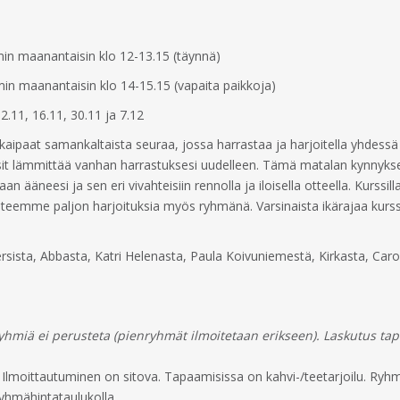
n maanantaisin klo 12-13.15 (täynnä)
n maanantaisin klo 14-15.15 (vapaita paikkoja)
2.11, 16.11, 30.11 ja 7.12
a kaipaat samankaltaista seuraa, jossa harrastaa ja harjoitella yhdessä 
isit lämmittää vanhan harrastuksesi uudelleen. Tämä matalan kynnyksen l
 ääneesi ja sen eri vivahteisiin rennolla ja iloisella otteella. Kurssill
teemme paljon harjoituksia myös ryhmänä. Varsinaista ikärajaa kurssill
sista, Abbasta, Katri Helenasta, Paula Koivuniemestä, Kirkasta, Carol
yhmiä ei perusteta (pienryhmät ilmoitetaan erikseen). Laskutus ta
aa. Ilmoittautuminen on sitova. Tapaamisissa on kahvi-/teetarjoilu. 
ryhmähintataulukolla.