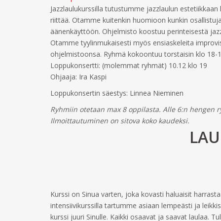
Jazzlaulukurssilla tutustumme jazzlaulun estetiikkaan ku
riittää. Otamme kuitenkin huomioon kunkin osallistu
äänenkäyttöön. Ohjelmisto koostuu perinteisestä jaz
Otamme tyylinmukaisesti myös ensiaskeleita improvisaa
ohjelmistoonsa. Ryhmä kokoontuu torstaisin klo 18
Loppukonsertti: (molemmat ryhmät) 10.12 klo 19
Ohjaaja: Ira Kaspi
Loppukonsertin säestys: Linnea Nieminen
Ryhmiin otetaan max 8 oppilasta. Alle 6:n hengen r
Ilmoittautuminen on sitova koko kaudeksi.
LAU
Kurssi on Sinua varten, joka kovasti haluaisit harrastaa
intensiivikurssilla tartumme asiaan lempeästi ja leikki
kurssi juuri Sinulle. Kaikki osaavat ja saavat laulaa. Tu