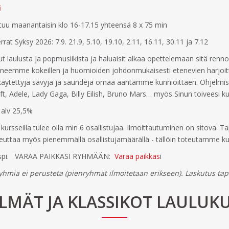
i
u maanantaisin klo 16-17.15 yhteensä 8 x 75 min
at Syksy 2026: 7.9. 21.9, 5.10, 19.10, 2.11, 16.11, 30.11 ja 7.12
ut laulusta ja popmusiikista ja haluaisit alkaa opettelemaan sitä renno
eemme kokeillen ja huomioiden johdonmukaisesti etenevien harjoit
käytettyjä sävyjä ja saundeja omaa ääntämme kunnioittaen. Ohjelm
t, Adele, Lady Gaga, Billy Eilish, Bruno Mars… myös Sinun toiveesi ku
s alv 25,5%
ursseilla tulee olla min 6 osallistujaa. Ilmoittautuminen on sitova. 
euttaa myös pienemmällä osallistujamäärällä - tällöin toteutamme ku
Kaspi. VARAA PAIKKASI RYHMÄÄN:
Varaa paikkas
i
yhmiä ei perusteta (pienryhmät ilmoitetaan erikseen). Laskutus ta
ELMÄT JA KLASSIKOT LAULUKU