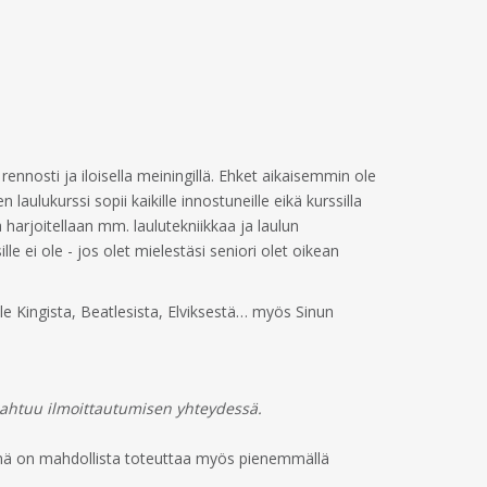
rennosti ja iloisella meiningillä. Ehket aikaisemmin ole
aulukurssi sopii kaikille innostuneille eikä kurssilla
a harjoitellaan mm. laulutekniikkaa ja laulun
e ei ole - jos olet mielestäsi seniori olet oikean
e Kingista, Beatlesista, Elviksestä… myös Sinun
pahtuu ilmoittautumisen yhteydessä.
Ryhmä on mahdollista toteuttaa myös pienemmällä