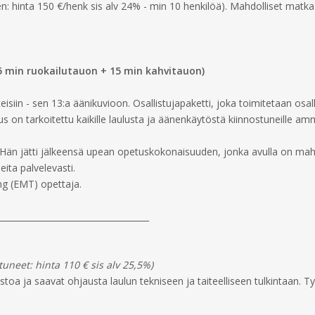
en: hinta 150 €/henk sis alv 24% - min 10 henkilöä). Mahdolliset matka
45 min ruokailutauon + 15 min kahvitauon)
eisiin - sen 13:a äänikuvioon. Osallistujapaketti, joka toimitetaan osal
s on tarkoitettu kaikille laulusta ja äänenkäytöstä kiinnostuneille ammatti
ulaja. Hän jätti jälkeensä upean opetuskokonaisuuden, jonka avulla on 
peita palvelevasti.
ning (EMT) opettaja.
____________________________________
tuneet: hinta 110 € sis alv 25,5%)
oa ja saavat ohjausta laulun tekniseen ja taiteelliseen tulkintaan. Työ
___________________________________