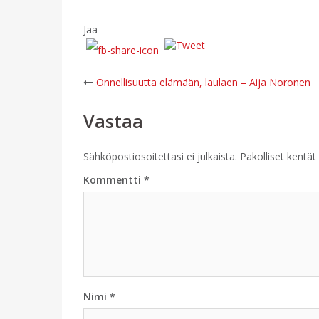
Jaa
Post
Onnellisuutta elämään, laulaen – Aija Noronen
navigation
Vastaa
Sähköpostiosoitettasi ei julkaista.
Pakolliset kentät
Kommentti
*
Nimi
*