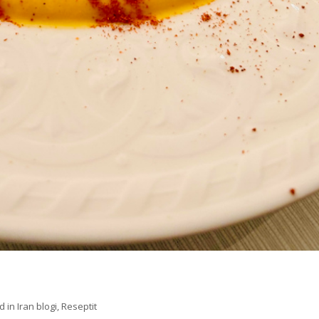
d in
Iran blogi
,
Reseptit