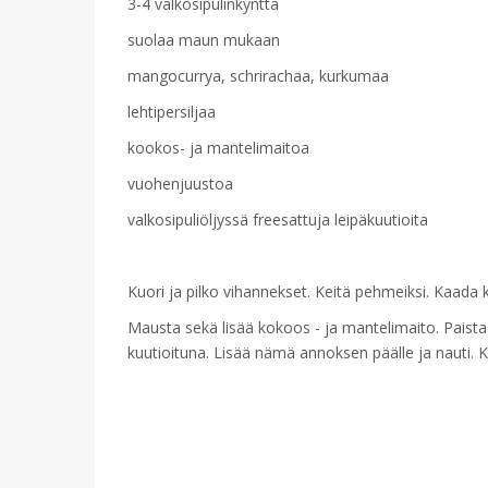
3-4 valkosipulinkynttä
suolaa maun mukaan
mangocurrya, schrirachaa, kurkumaa
lehtipersiljaa
kookos- ja mantelimaitoa
vuohenjuustoa
valkosipuliöljyssä freesattuja leipäkuutioita
Kuori ja pilko vihannekset. Keitä pehmeiksi. Kaada k
Mausta sekä lisää kokoos - ja mantelimaito. Paista 
kuutioituna. Lisää nämä annoksen päälle ja nauti. Kor