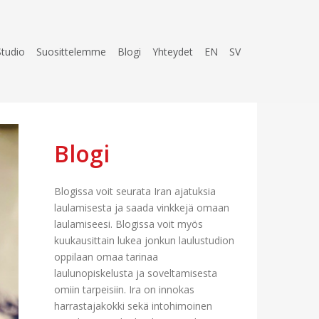
Studio
Suosittelemme
Blogi
Yhteydet
EN
SV
Blogi
Blogissa voit seurata Iran ajatuksia
laulamisesta ja saada vinkkejä omaan
laulamiseesi. Blogissa voit myös
kuukausittain lukea jonkun laulustudion
oppilaan omaa tarinaa
laulunopiskelusta ja soveltamisesta
omiin tarpeisiin. Ira on innokas
harrastajakokki sekä intohimoinen