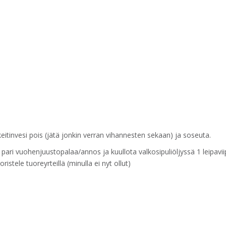
eitinvesi pois (jätä jonkin verran vihannesten sekaan) ja soseuta.
pari vuohenjuustopalaa/annos ja kuullota valkosipuliöljyssä 1 leipavii
istele tuoreyrteillä (minulla ei nyt ollut)