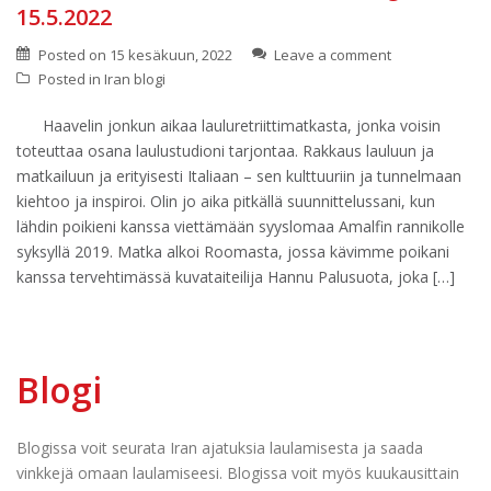
15.5.2022
Posted on
15 kesäkuun, 2022
Leave a comment
Posted in
Iran blogi
Haavelin jonkun aikaa lauluretriittimatkasta, jonka voisin
toteuttaa osana laulustudioni tarjontaa. Rakkaus lauluun ja
matkailuun ja erityisesti Italiaan – sen kulttuuriin ja tunnelmaan
kiehtoo ja inspiroi. Olin jo aika pitkällä suunnittelussani, kun
lähdin poikieni kanssa viettämään syyslomaa Amalfin rannikolle
syksyllä 2019. Matka alkoi Roomasta, jossa kävimme poikani
kanssa tervehtimässä kuvataiteilija Hannu Palusuota, joka […]
Blogi
Blogissa voit seurata Iran ajatuksia laulamisesta ja saada
vinkkejä omaan laulamiseesi. Blogissa voit myös kuukausittain