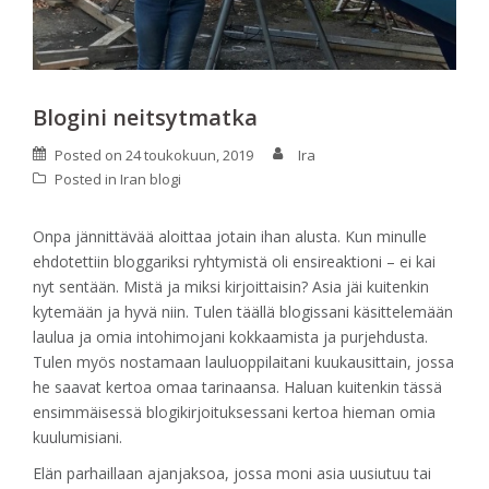
Blogini neitsytmatka
Posted on
24 toukokuun, 2019
Ira
Posted in
Iran blogi
Onpa jännittävää aloittaa jotain ihan alusta. Kun minulle
ehdotettiin bloggariksi ryhtymistä oli ensireaktioni – ei kai
nyt sentään. Mistä ja miksi kirjoittaisin? Asia jäi kuitenkin
kytemään ja hyvä niin. Tulen täällä blogissani käsittelemään
laulua ja omia intohimojani kokkaamista ja purjehdusta.
Tulen myös nostamaan lauluoppilaitani kuukausittain, jossa
he saavat kertoa omaa tarinaansa. Haluan kuitenkin tässä
ensimmäisessä blogikirjoituksessani kertoa hieman omia
kuulumisiani.
Elän parhaillaan ajanjaksoa, jossa moni asia uusiutuu tai