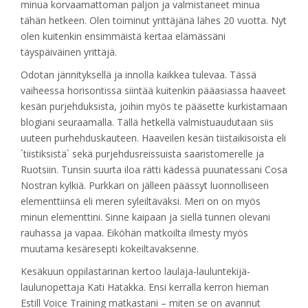
minua korvaamattoman paljon ja valmistaneet minua
tähän hetkeen. Olen toiminut yrittäjänä lähes 20 vuotta. Nyt
olen kuitenkin ensimmäistä kertaa elämässäni
täyspäiväinen yrittäjä.
Odotan jännityksellä ja innolla kaikkea tulevaa. Tässä
vaiheessa horisontissa siintää kuitenkin pääasiassa haaveet
kesän purjehduksista, joihin myös te pääsette kurkistamaan
blogiani seuraamalla. Tällä hetkellä valmistuaudutaan siis
uuteen purhehduskauteen. Haaveilen kesän tiistaikisoista eli
´tiistiksistä` sekä purjehdusreissuista saaristomerelle ja
Ruotsiin. Tunsin suurta iloa rätti kädessä puunatessani Cosa
Nostran kylkiä. Purkkari on jälleen päässyt luonnolliseen
elementtiinsä eli meren syleiltäväksi. Meri on on myös
minun elementtini. Sinne kaipaan ja siellä tunnen olevani
rauhassa ja vapaa. Eiköhän matkoilta ilmesty myös
muutama kesäresepti kokeiltavaksenne.
Kesäkuun oppilastarinan kertoo laulaja-lauluntekijä-
laulunopettaja Kati Hatakka. Ensi kerralla kerron hieman
Estill Voice Training matkastani – miten se on avannut