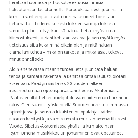
herättää huomiota ja houkuttelee uusia ihmisiä
hakeutumaan laulutunneille. Paradoksaalisesti juuri näillä
kulmilla vanhempani ovat nuorena asuneet toisistaan
tietämättä – todennäköisesti leikkien samoja leikkejä
samoilla pihoilla. Nyt kun ikä painaa heitä, myös oma
kiinnostukseni juuriani kohtaan kasvaa ja sen myötä myös
tietoisuus siitä kuka minä oikein olen ja mitä haluan
elämälläni tehdä – mikä on tärkeää ja mitkä asiat tekevät
minut onnelliseksi.
Aloin enenevässä määrin tuntea, että juuri tätä haluan
tehdä ja samalla rakentaa ja kehittää omaa laulustudiotani
eteenpäin. Päädyin siis lähes 20 vuoden jälkeen
irtisanoutumaan opetuspaikastani Sibelius-Akatemiasta.
Päätös ei ollut hetken mielijohde vaan pidemmän harkinnan
tulos. Olen saanut työskennellä Suomen arvostetuimmassa
opinahjossa ja seurata lukuisten huippulahjakkaiden
nuorten kehitystä ja valmistumista musiikin ammattilaisiksi.
Vuodet Sibelius-Akatemiassa yhtälailla kuin aikoinaan
RytmiOmena musiikkikoulun johtaminen ovat opettaneet