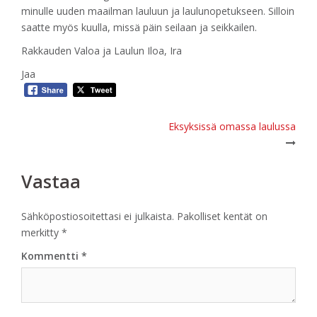
minulle uuden maailman lauluun ja laulunopetukseen. Silloin
saatte myös kuulla, missä päin seilaan ja seikkailen.
Rakkauden Valoa ja Laulun Iloa, Ira
Jaa
Post
Eksyksissä omassa laulussa
navigation
Vastaa
Sähköpostiosoitettasi ei julkaista.
Pakolliset kentät on
merkitty
*
Kommentti
*