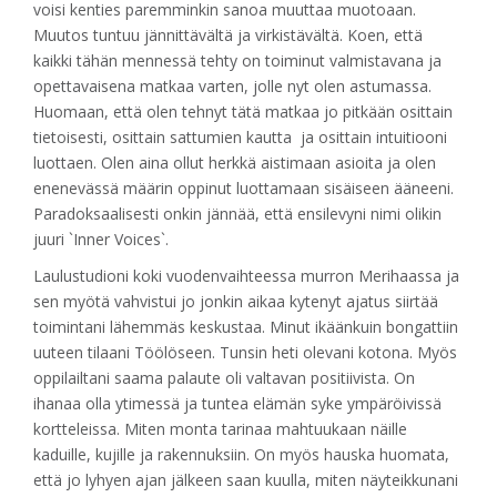
voisi kenties paremminkin sanoa muuttaa muotoaan.
Muutos tuntuu jännittävältä ja virkistävältä. Koen, että
kaikki tähän mennessä tehty on toiminut valmistavana ja
opettavaisena matkaa varten, jolle nyt olen astumassa.
Huomaan, että olen tehnyt tätä matkaa jo pitkään osittain
tietoisesti, osittain sattumien kautta ja osittain intuitiooni
luottaen. Olen aina ollut herkkä aistimaan asioita ja olen
enenevässä määrin oppinut luottamaan sisäiseen ääneeni.
Paradoksaalisesti onkin jännää, että ensilevyni nimi olikin
juuri `Inner Voices`.
Laulustudioni koki vuodenvaihteessa murron Merihaassa ja
sen myötä vahvistui jo jonkin aikaa kytenyt ajatus siirtää
toimintani lähemmäs keskustaa. Minut ikäänkuin bongattiin
uuteen tilaani Töölöseen. Tunsin heti olevani kotona. Myös
oppilailtani saama palaute oli valtavan positiivista. On
ihanaa olla ytimessä ja tuntea elämän syke ympäröivissä
kortteleissa. Miten monta tarinaa mahtuukaan näille
kaduille, kujille ja rakennuksiin. On myös hauska huomata,
että jo lyhyen ajan jälkeen saan kuulla, miten näyteikkunani