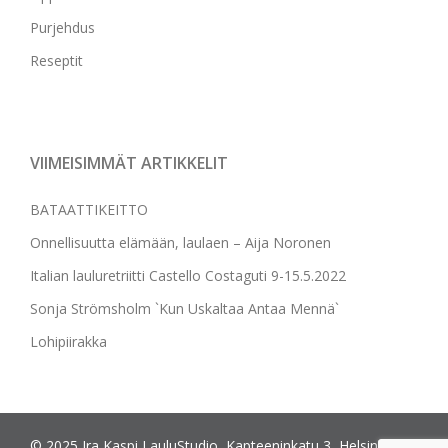
Purjehdus
Reseptit
VIIMEISIMMÄT ARTIKKELIT
BATAATTIKEITTO
Onnellisuutta elämään, laulaen – Aija Noronen
Italian lauluretriitti Castello Costaguti 9-15.5.2022
Sonja Strömsholm `Kun Uskaltaa Antaa Mennä`
Lohipiirakka
© 2025 Ira Kaspi LauluStudio, Kapteeninkatu 3, Helsinki | All