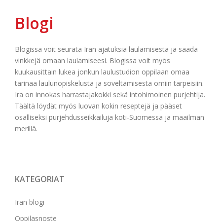
Blogi
Blogissa voit seurata Iran ajatuksia laulamisesta ja saada
vinkkejä omaan laulamiseesi. Blogissa voit myös
kuukausittain lukea jonkun laulustudion oppilaan omaa
tarinaa laulunopiskelusta ja soveltamisesta omiin tarpeisiin.
Ira on innokas harrastajakokki sekä intohimoinen purjehtija.
Täältä löydät myös luovan kokin reseptejä ja pääset
osalliseksi purjehdusseikkailuja koti-Suomessa ja maailman
merillä.
KATEGORIAT
Iran blogi
Oppilasnoste