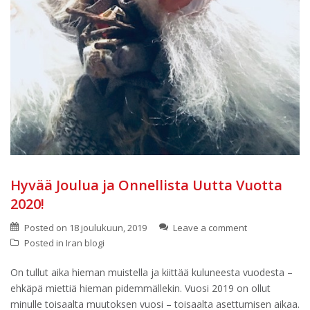
Hyvää Joulua ja Onnellista Uutta Vuotta
2020!
Posted on
18 joulukuun, 2019
Leave a comment
Posted in
Iran blogi
On tullut aika hieman muistella ja kiittää kuluneesta vuodesta –
ehkäpä miettiä hieman pidemmällekin. Vuosi 2019 on ollut
minulle toisaalta muutoksen vuosi – toisaalta asettumisen aikaa.