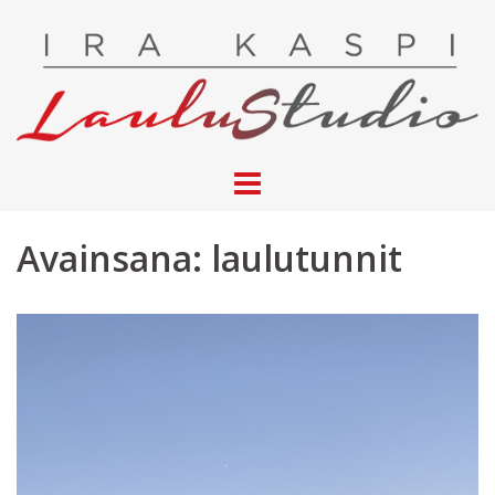
Skip
to
content
Avainsana:
laulutunnit