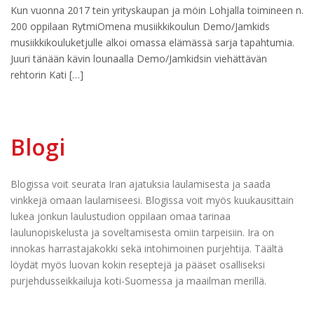
Kun vuonna 2017 tein yrityskaupan ja möin Lohjalla toimineen n.
200 oppilaan RytmiOmena musiikkikoulun Demo/Jamkids
musiikkikouluketjulle alkoi omassa elämässä sarja tapahtumia.
Juuri tänään kävin lounaalla Demo/Jamkidsin viehättävän
rehtorin Kati […]
Blogi
Blogissa voit seurata Iran ajatuksia laulamisesta ja saada
vinkkejä omaan laulamiseesi. Blogissa voit myös kuukausittain
lukea jonkun laulustudion oppilaan omaa tarinaa
laulunopiskelusta ja soveltamisesta omiin tarpeisiin. Ira on
innokas harrastajakokki sekä intohimoinen purjehtija. Täältä
löydät myös luovan kokin reseptejä ja pääset osalliseksi
purjehdusseikkailuja koti-Suomessa ja maailman merillä.