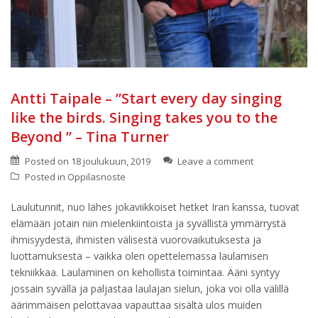
Antti Taipale – ”Start every day singing
like the birds. Singing takes you to the
Beyond ” – Tina Turner
Posted on
18 joulukuun, 2019
Leave a comment
Posted in
Oppilasnoste
Laulutunnit, nuo lähes jokaviikkoiset hetket Iran kanssa, tuovat
elämään jotain niin mielenkiintoista ja syvällistä ymmärrystä
ihmisyydestä, ihmisten välisestä vuorovaikutuksesta ja
luottamuksesta – vaikka olen opettelemassa laulamisen
tekniikkaa. Laulaminen on kehollista toimintaa. Ääni syntyy
jossain syvällä ja paljastaa laulajan sielun, joka voi olla välillä
äärimmäisen pelottavaa vapauttaa sisältä ulos muiden