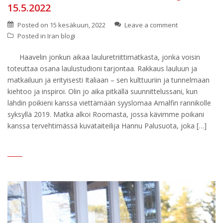
15.5.2022
Posted on
15 kesäkuun, 2022
Leave a comment
Posted in
Iran blogi
Haavelin jonkun aikaa lauluretriittimatkasta, jonka voisin
toteuttaa osana laulustudioni tarjontaa. Rakkaus lauluun ja
matkailuun ja erityisesti Italiaan – sen kulttuuriin ja tunnelmaan
kiehtoo ja inspiroi. Olin jo aika pitkällä suunnittelussani, kun
lähdin poikieni kanssa viettämään syyslomaa Amalfin rannikolle
syksyllä 2019. Matka alkoi Roomasta, jossa kävimme poikani
kanssa tervehtimässä kuvataiteilija Hannu Palusuota, joka […]