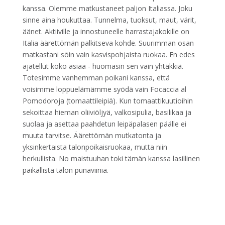
kanssa. Olemme matkustaneet paljon Italiassa. Joku
sinne aina houkuttaa. Tunnelma, tuoksut, maut, värit,
äänet. Aktiiville ja innostuneelle harrastajakokille on
Italia äärettömän palkitseva kohde. Suurimman osan
matkastani söin vain kasvispohjaista ruokaa. En edes
ajatellut koko asiaa - huomasin sen vain yhtäkkiä.
Totesimme vanhemman poikani kanssa, että
voisimme loppuelämämme syödä vain Focaccia al
Pomodoroja (tomaattileipiä). Kun tomaattikuutioihin
sekoittaa hieman oliiviöljyä, valkosipulia, basilikaa ja
suolaa ja asettaa paahdetun leipäpalasen päälle ei
muuta tarvitse. Äärettömän mutkatonta ja
yksinkertaista talonpoikaisruokaa, mutta niin
herkullista. No maistuuhan toki tämän kanssa lasillinen
paikallista talon punaviiniä.