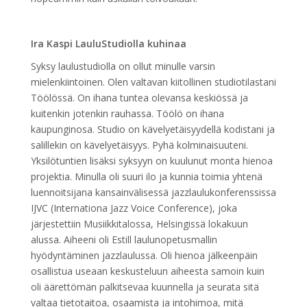
Ira Kaspi LauluStudiolla kuhinaa
Syksy laulustudiolla on ollut minulle varsin
mielenkiintoinen. Olen valtavan kiitollinen studiotilastani
Töölössä. On ihana tuntea olevansa keskiössä ja
kuitenkin jotenkin rauhassa. Töölö on ihana
kaupunginosa. Studio on kävelyetäisyydellä kodistani ja
salillekin on kävelyetäisyys. Pyhä kolminaisuuteni.
Yksilötuntien lisäksi syksyyn on kuulunut monta hienoa
projektia. Minulla oli suuri ilo ja kunnia toimia yhtenä
luennoitsijana kansainvälisessä jazzlaulukonferenssissa
IJVC (Internationa Jazz Voice Conference), joka
järjestettiin Musiikkitalossa, Helsingissä lokakuun
alussa. Aiheeni oli Estill laulunopetusmallin
hyödyntäminen jazzlaulussa. Oli hienoa jälkeenpäin
osallistua useaan keskusteluun aiheesta samoin kuin
oli äärettömän palkitsevaa kuunnella ja seurata sitä
valtaa tietotaitoa, osaamista ja intohimoa, mitä