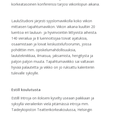
korkeatasoinen konferenssi tarjosi viikonlopun aikana.
LauluStudioni järjesti syyslomaviikolla koko viikon
mittaisen tapahtumaviikon. Viikon aikana kuultiin 20
luentoa eri lauluun- ja hyvinvointiin liittyvistä aiheista.
140 vierailua ja 8 luennoitsijaa toivat ajatuksia,
osaamistaan ja loivat keskustelufoorumin, joissa
pohdittiin mm. opiskelumahdollisuuksia,
laulutekniikkaa, ilmaisua, jaksamista, hengitysta ja
paljon paljon muuta. Tapahtumaviikko sai valtavan
hyvää palautetta ja viikko on jo ruksattu kalenteriin
tulevalle syksylle.
Estill koulutusta
Estilll Introja on ilokseni kyselty useaan paikkaan ja
syksyllä vierailenkin vielä pitämässä introja mm.
Taideyliopiston Teatterikorkeakoulussa, Helsingin