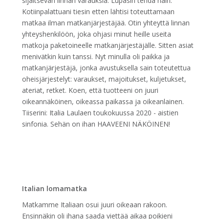
sijaitsevan linnan varauksia. Lupasin tehdä näin.
Kotiinpalattuani tiesin etten lähtisi toteuttamaan
matkaa ilman matkanjärjestäjää. Otin yhteyttä linnan
yhteyshenkilöön, joka ohjasi minut heille useita
matkoja paketoineelle matkanjärjestäjälle. Sitten asiat
menivätkin kuin tanssi. Nyt minulla oli paikka ja
matkanjärjestäjä, jonka avustuksella sain toteutettua
oheisjärjestelyt: varaukset, majoitukset, kuljetukset,
ateriat, retket. Koen, että tuotteeni on juuri
oikeannäköinen, oikeassa paikassa ja oikeanlainen.
Tiiserini: Italia Laulaen toukokuussa 2020 - aistien
sinfonia. Sehän on ihan HAAVEENI NÄKÖINEN!
Italian lomamatka
Matkamme Italiaan osui juuri oikeaan rakoon.
Ensinnäkin oli ihana saada viettää aikaa poikieni