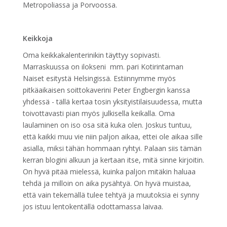
Metropoliassa ja Porvoossa.
Keikkoja
Oma keikkakalenterinikin täyttyy sopivasti.
Marraskuussa on ilokseni mm. pari Kotirintaman
Naiset esitystä Helsingissä. Estiinnymme myös
pitkäaikaisen soittokaverini Peter Engbergin kanssa
yhdessä - tällä kertaa tosin yksityistilaisuudessa, mutta
toivottavasti pian myös julkisella keikalla. Oma
laulaminen on iso osa sitä kuka olen. Joskus tuntuu,
että kaikki muu vie niin paljon aikaa, ettei ole aikaa sille
asialla, miksi tähän hommaan ryhtyi. Palaan siis tämän
kerran blogini alkuun ja kertaan itse, mitä sinne kirjoitin.
On hyvä pitää mielessä, kuinka paljon mitäkin haluaa
tehdä ja milloin on aika pysähtyä. On hyvä muistaa,
että vain tekemällä tulee tehtyä ja muutoksia ei synny
jos istuu lentokentällä odottamassa laivaa.