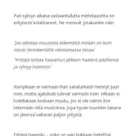
Pari syksyn aikana vastaantullutta mietelausetta on
erityisesti kolahtaneet. Ne menivät jotakuinkin näin:
´Jos odottaa muutosta tekemättä mitään on kuin
istuisi lentokentällä odottamassa laivaa`
´Yrittäjä laittaa haaveilun jälkeen haalarit päällensä
ja ryhtyy hommiin`
Kumpikaan ei varmaan ihan sanatarkasti mennyt juuri
noin, mutta ajatukset tulevat varmasti esiin. Mikään ei
todellakaan koskaan muutu, jos ei ole valmis itse
tekemään niitä muutoksia. Jopa hyvän tuurinkin takana
on yleensä valtavan paljon yritystä.
Entäpä haaveilu - onko se vain hukkaan heitettyä