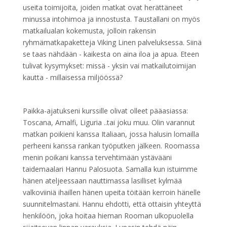
useita toimijoita, joiden matkat ovat herättäneet
minussa intohimoa ja innostusta. Taustallani on myös
matkailualan kokemusta, jolloin rakensin
ryhmämatkapaketteja Viking Linen palveluksessa. Siinä
se taas nähdään - kaikesta on aina iloa ja apua. Eteen
tulivat kysymykset: missä - yksin vai matkailutoimijan
kautta - millaisessa miljöössä?
Paikka-ajatukseni kurssille olivat olleet pääasiassa:
Toscana, Amalfi, Liguria ..tai joku muu. Olin varannut
matkan poikieni kanssa Italiaan, jossa halusin lomailla
perheeni kanssa rankan työputken jälkeen. Roomassa
menin poikani kanssa tervehtimään ystävääni
taidemaalari Hannu Palosuota. Samalla kun istuimme
hänen ateljeessaan nauttimassa lasilliset kylmää
valkoviiniä ihaillen hänen upeita töitään kerroin hänelle
suunnitelmastani. Hannu ehdotti, että ottaisin yhteyttä
henkilöön, joka hoitaa hieman Rooman ulkopuolella