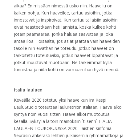
aikaa? En missään nimessä usko niin. Haaveilu on
kaiken pohja. Kun haaveilee, tartuu asioihin, jotka
innostavat ja inspiroivat. Kun tartuu tällaisiin asioihin
eivät haasteetkaan heti lannista, koska kulkee kohti
jotain päämäärää, jonka haluaa saavuttaa ja joka
antaa iloa. Toisaalta, jos asiat jäättää vain haaveiden
tasolle niin eiväthän ne toteudu. Jotkut haaveet on
tarkoitettu toteutuviksi, jotkut haaveet lopahtavat ja
jotkut muuttavat muotoaan. Ne tärkeimmät kyllä
tunnistaa ja niitä kohti on varmaan ihan hyvä mennä.
Italia laulaen
Keväällä 2020 totetuu yksi haave kun Ira Kaspi
LauluStudio toteuttaa lauluretriitin Italiaan. Haave alkoi
syntyä noin vuosi sitten. Haave alkoi muotoutua
kesällä. Syksyllä laitoin mainoksiin `tiiserin` ITALIA
LAULAEN TOUKOKUUSSA 2020 - aistien sinfonia.
Seurasin ahkerasti lehtien julkaisemia ryhmämatkoja ja