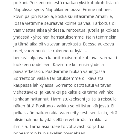
poikani. Poikieni mielestä matkan yksi kohokohdista oli
Napolissa syöty Napolilainen pizza. Emme nähneet
kovin paljon Napolia, koska suuntasimme Amalfille,
jossa vietimme seuraavat kolme päivää. Tarkoitus oli
vain viettää aikaa yhdessä, rentoutua, jutella ja kokata
yhdessä - yhteinen harrastuksemme. Näin teimmekin
ja tämä aika oli valtavan arvokasta. Edessä aukeava
meri, vuorenrinteille rakennetut kylät -
henkeäsalpaavan kauniit maisemat kutsuvat varmasti
luokseen uudelleen. Kävimme kuitenkin yhdellä
päiväretkelläkin. Päädyimme hiukan vahingossa
Sorrentoon vaikka tarjoituksemme oli käväistä
kaupassa lähikylässä. Sorrento osottautui valtavan
viehättäväksi ja kauniiksi paikaksi eikä tämä vahinko
lainkaan haitannut. Harmistuksekseni jäi tällä reissulla
näkemättä Positano - vaikka se oli listan kärjessä. Ei
pelkästään paikan takia vaan erityisesti sen takia, että
olisin halunut käydä siellä tervehtimässä rakkaita
ihmisiä. Tämä asia tulee toivottavasti korjattua
nopeammin kuin uskallan toivoakaan.