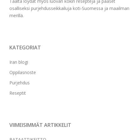
Täältä löydät myös luovan kokin reseptejä ja pääset
osalliseksi purjehdusseikkailuja koti-Suomessa ja maailman
merillä.
KATEGORIAT
Iran blogi
Oppilasnoste
Purjehdus
Reseptit
VIIMEISIMMÄT ARTIKKELIT
BATAATTIKEITTO