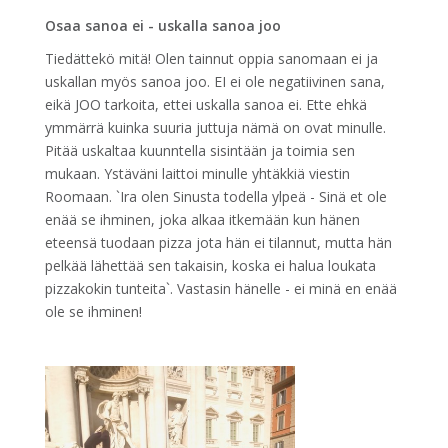
Osaa sanoa ei - uskalla sanoa joo
Tiedättekö mitä! Olen tainnut oppia sanomaan ei ja
uskallan myös sanoa joo. EI ei ole negatiivinen sana,
eikä JOO tarkoita, ettei uskalla sanoa ei. Ette ehkä
ymmärrä kuinka suuria juttuja nämä on ovat minulle.
Pitää uskaltaa kuunntella sisintään ja toimia sen
mukaan. Ystäväni laittoi minulle yhtäkkiä viestin
Roomaan. `Ira olen Sinusta todella ylpeä - Sinä et ole
enää se ihminen, joka alkaa itkemään kun hänen
eteensä tuodaan pizza jota hän ei tilannut, mutta hän
pelkää lähettää sen takaisin, koska ei halua loukata
pizzakokin tunteita`. Vastasin hänelle - ei minä en enää
ole se ihminen!