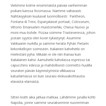
Vietimme kolme ensimmäistä päivää vanhemman
poikani kanssa Roomassa. Näimme valtavasti.
Nähtävyyksiin kuuluivat luonnollisesti: Pantheon,
Fontana di Trevi, Espanjalaiset portaat, Colosseum,
Vittorio Emanuelen muistomerkki, Chiesa Nuovo ja
moni muu kohde. Pizzaa söimme Trasteveressä, johon
jostain syystä olen kovin tykästynyt. Asuimme
Vatikaanin nurkilla ja saimme herätä Pyhän Pietarin
kirkonkellojen soimiseen. Italiainen kahvihetki on
mielestäni pyhä. Mikään ei ole niin ihanaa kuin
Italialainen kahvi. Aamuhetki kahvilassa espresso tai
capucchino edessä ja mahdollisesti conrnetto huulilla
seuraten päivän käynnistymistä vilkkaassa
katuelämässä on kuin seuraisi elokuvakohtausta
elävästä elämästä.
Sitten koitti aika jatkaa matkaa. Lähdimme junalla kohti
Napolia, jonne saimme seuraksemme nuoremman